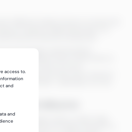
sikt: hållbarhet handlar inte bara om att göra det
tag som integrerar hållbarhetsprinciper i sin
 ökad lönsamhet, ibland på oväntade sätt.
ra leverantörskedjor uppnå betydande
stera i energieffektiv teknik, minska avfall och
erna avsevärt. Faktum är att just
ve access to.
isat sig ge tydliga ekonomiska vinster. Dessutom
information
vativa och ansvarsfulla – egenskaper som utan
ect and
nger.
rågan på hållbarhet
data and
 öka – och företagen märker av skiftet. Enligt
dience
onsumenter i genomsnitt villiga att betala 9,7 %