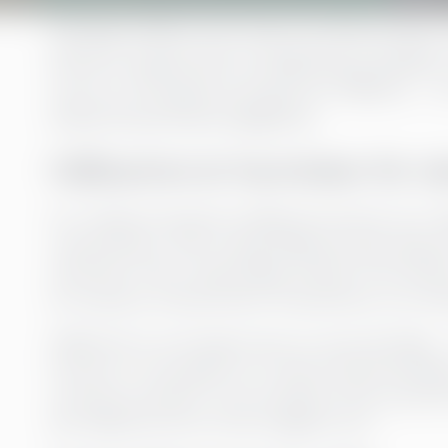
Företag världen över inser att deras arbete
(ESG) är avgörande för långsiktig framgång. F
utan hur företag kan bli genuint hållbara – 
dolda lönsamhetsmöjligheter.
Hållbarhet är framtiden för nä
För många företag kan hållbarhet kännas som något
verksamheten. Men verklig hållbarhet går djupar
avfall eller införa miljövänliga riktlinjer. Det han
att anpassa verksamheten till planetens och sam
Hållbarhet är inte längre bara en samvetsfråga –
Oavsett om det gäller att minska koldioxidutsläpp
utveckla produkter med varaktigt värde, position
där hållbarhet blir ett allt tydligare krav.