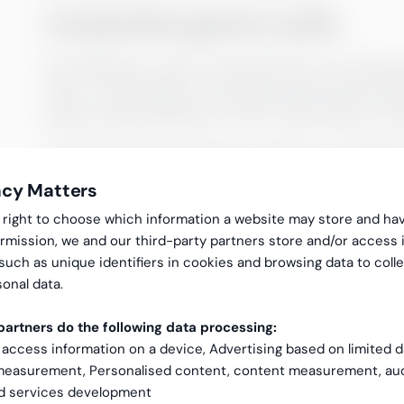
Lönsamhet genom syfte
Där hållbarhet möter lönsamhet finns en viktig in
rätta – det handlar om att göra det smarta. Före
affärsmodell upptäcker ofta att detta leder till
Till exempel kan företag som skapar mer hållba
kostnadsbesparingar på lång sikt. Genom att inve
acy Matters
optimera processer kan man sänka driftskostnad
gal right to choose which information a website may store and ha
energieffektivisering och avfallsminskning har v
rmission, we and our third-party partners store and/or access 
bygger dessa företag ett starkt rykte som inno
 such as unique identifiers in cookies and browsing data to coll
tvekan lockar både kunder, investerare och tala
onal data.
Konsumenternas ökade efterf
artners do the following data processing:
 access information on a device, Advertising based on limited 
Efterfrågan på hållbara produkter fortsätter att
 measurement, Personalised content, content measurement, au
PwC:s rapport Voice of the Consumer 2024
är k
nd services development