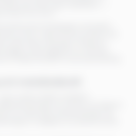
ärskilt starkt bland yngre medarbetare – i
ra initiativ ännu större.
örväntan på att företag agerar ansvarsfullt –
nnials och Gen Z väljer inte bara produkter från
vare utifrån dessa värderingar. Företag som
att bygga en lojal, engagerad och motiverad
ivitet och lägre kostnader för personalomsättning
 och motståndskraft
det är också en effektiv strategi för
hållbarhetssatsningar har ofta större förmåga att
a och sociala risker. Klimatförändringar, nya
restningar är verkligheter som påverkar allt fler