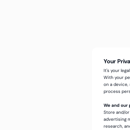
Your Priv
It's your le
With your pe
on a device,
process pers
We and our p
Store and/or
advertising
research, a