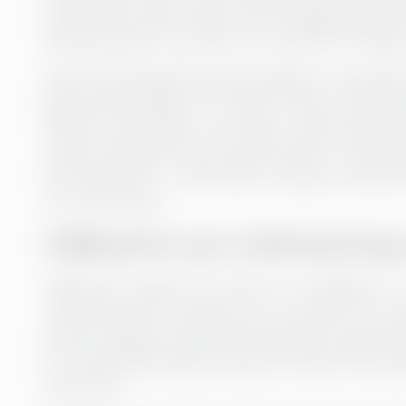
använda förnybar energi. Detta engagemang är s
åldersgruppen 18 till 34 år är intresset för hållba
Denna värderingsförändring speglar en växande f
både miljömässigt och socialt. Framför allt Mille
hållbara varumärken, utan väljer också arbetsgi
satsar på hållbarhet står därför bättre rustade 
personalstyrka – vilket leder till högre produkt
och rekrytering.
Hållbarhet som riskhantering
Hållbarhet handlar inte enbart om möjligheter – 
riskminimering. Företag som är proaktiva i sina 
hantera dagens ökande miljömässiga, regulatorisk
krav på koldioxidredovisning och andra yttre påf
branscher.