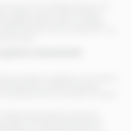
r allt större vikt vid hållbarhetsdata när de
erar hållbara metoder riskerar att tappa i
 långsiktig stabilitet snarare än kortsiktiga
r därför inte bara ett sätt att undvika risk – det
ienterad aktör.
et genom resurssmart
ombinera lönsamhet och hållbarhet är att omfamna
raditionella linjära modellen där produkter
är modell hålls resurser och produkter i kretslopp
 att både minska kostnader och skapa nya
 produkter med längre livslängd, återvinna
ffärsmodeller som exempelvis ”produkt som