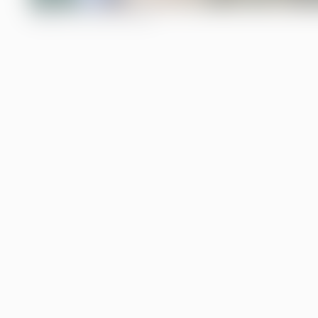
INNEHÅLLSFÖRTECKNING