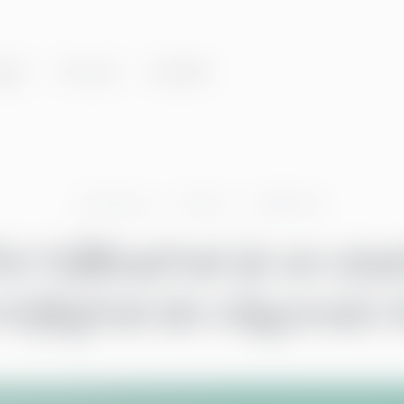
gar
Om oss
Innehåll
Greenstep
Artiklar
Hållbarhet
ör hållbarhet är en sta
öjlighet än någonsin 