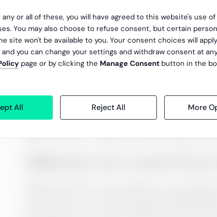
mer för varor som producerats eller upphandlats
 any or all of these, you will have agreed to this website's use o
utmaningar som inflation. Det visar tydligt att håll
es. You may also choose to refuse consent, but certain person
avgörande faktor i köpbeteendet.
he site won't be available to you. Your consent choices will apply
En annan undersökning från
Statista 2023
visar 
, and you can change your settings and withdraw consent at an
Policy
page or by clicking the
Manage Consent
button in the bo
betalar upp till 5 % mer för produkter de uppfa
innebär att företag som aktivt integrerar hållbar
kundlojalitet – de särskiljer sig också i en allt
ept All
Reject All
More Op
För företag innebär detta en betydande möjlighet
tjänster och verksamhet kan man attrahera och b
väljer medvetet – något som stärker både varu
Hållbarhet som nyckel till att
Hållbarhet spelar en allt viktigare roll i företa
medarbetare. En undersökning från
Deloitte 20
arbetsgivare ska prioritera hållbarhet, till exe