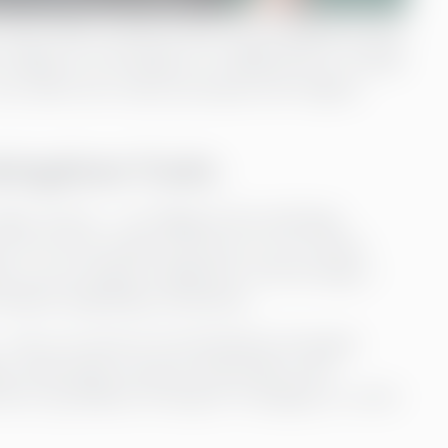
 med miljö, socialt ansvar och bolagsstyrning
rågan är inte längre om hållbarhet är viktigt,
och varför de i den processen kan frigöra
ringslivet. Punkt.
 externt – ett tillägg till den befintliga
e än så. Det handlar inte bara om att minska
dlar om att integrera hållbarhet i kärnstrategin –
hällets långsiktiga välmående.
 det är ett sätt att framtidssäkra företaget.
, säkerställa schyssta arbetsvillkor eller
erar sig hållbara företag för framgång i en värld