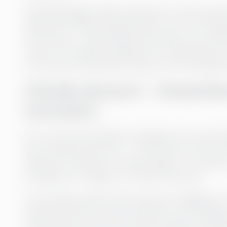
Samtidigt lägger både investerare och konsumente
bedömer företag. Organisationer som inte integr
förtroende – särskilt bland investerare som söker
vinster. Att integrera hållbarhet i verksamheten ä
är ett sätt att positionera sig som en framtidsor
Cirkulär ekonomi – lönsamh
innovation
En av de mest kraftfulla strategierna för att k
den cirkulära ekonomin – ett alternativ till den t
tillverkas, används och sedan slängs. I en cirkul
så länge som möjligt, och avfall minimeras.
För företag innebär detta konkreta möjligheter
intäktsströmmar. Det kan handla om att designa
material på innovativa sätt eller erbjuda nya a