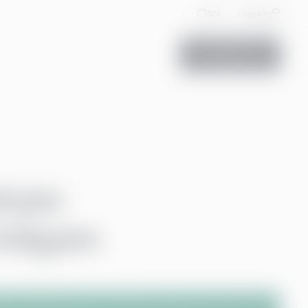
Sök
Logga in
Kontakta oss
rkare
tidigare