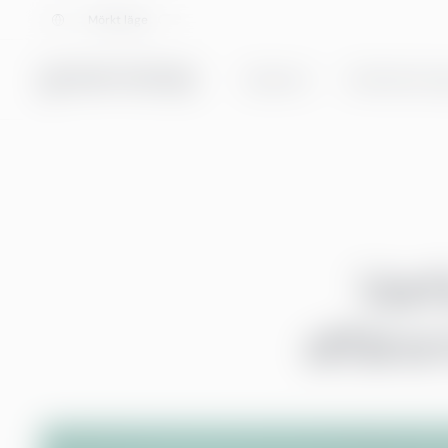
Välj språk
Mörkt läge
Tjänster
Helhetslösnin
Varf
affärsm