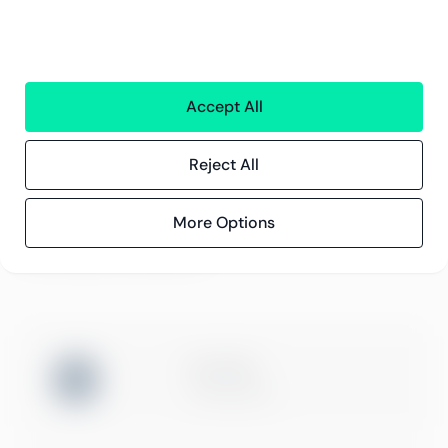
Greenstep
Om oss
Karriär och lediga jobb
Hållbarhetsarbete
Kontor
Accept All
Kontaktinformation
Reject All
Innehåll
Kundberättelser
More Options
Blogg
Evenemang och webbinarier
ISO 27001
Certification