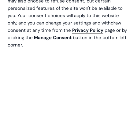
may also choose to refuse consent, but certain
personalized features of the site won't be available to
you. Your consent choices will apply to this website
only, and you can change your settings and withdraw
consent at any time from the
Privacy Policy
page or by
CAP Group är Nordens största aktör inom
clicking the
Manage Consent
button in the bottom left
förarutbildning och erbjuder både fysiska
corner.
utbildningar och mjukvarulösningar i Finland och
Tyskland. Som en långvarig partner har
Greenstep stöttat CAP Group i att utveckla sin
hållbarhetsrapportering, särskilt i
förberedelserna inför EU:s CSRD-krav.
Dubbel väsentlighet som ett strategiskt
verktyg
Greenstep utförde en dubbel väsentlighetsanalys åt
CAP Group
, som sedan fungerade som ett centralt
verktyg i arbetet med att sätta tydliga