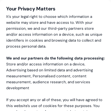
Your Privacy Matters
It's your legal right to choose which information a
website may store and have access to. With your
permission, we and our third-party partners store
and/or access information on a device, such as unique
Greenstep
Referenser
Hållbarhet
identifiers in cookies and browsing data to collect and
Samarbetet med
process personal data.
Greenstep gav CAP Group
We and our partners do the following data processing:
Store and/or access information on a device,
tydliga hållbarhetsmål och
Advertising based on limited data and advertising
konkret koldioxiddata
measurement, Personalised content, content
measurement, audience research, and services
development
If you accept any or all of these, you will have agreed to
this website's use of cookies for these purposes. You