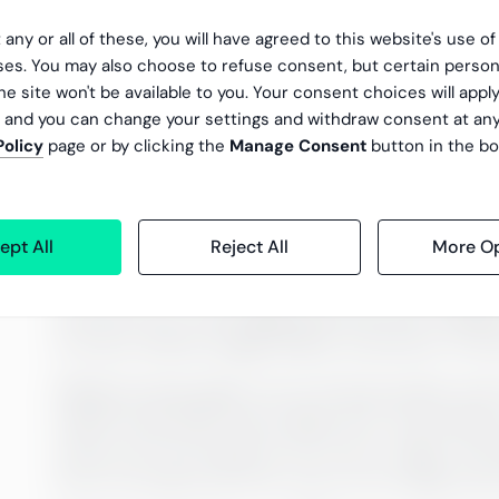
Tillsammans bildar de något bättre än perfektio
 any or all of these, you will have agreed to this website's use o
riktigt bra duett: maskinen håller takten, vi sä
es. You may also choose to refuse consent, but certain person
händer är det fortfarande vi som vet varför det s
he site won't be available to you. Your consent choices will apply
mellan algoritm och intuition.
, and you can change your settings and withdraw consent at an
Policy
page or by clicking the
Manage Consent
button in the bo
AI i praktiken: ordning i kaose
AI låter perfekt i teorin men är mer mänsklig i pr
ept All
Reject All
More Op
sällan med varandra och ibland känns intelligense
CFO-rollen har alltid handlat om att skapa ordni
smartare och vi kan lägga tiden där den verklige
som gör skillnad: bygga hållbar lönsamhet, inte
Många företag säger att de vill börja jobba med 
enkelt: börja ändå. Testa något litet. Automatise
värsta som kan hända är att ni lär er något. Det bä
inte om att göra allt rätt, utan om att våga inna