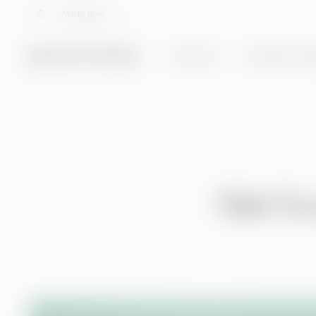
Välj språk
Mörkt läge
Tjänster
Helhetslösnin
När Ex