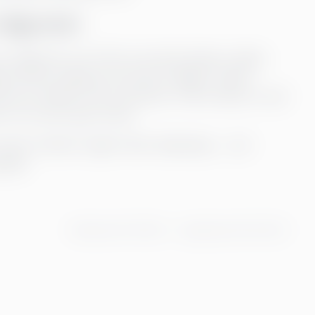
någonsin
e än någonsin och CFO:n har blivit länken mellan
ga kommer aldrig att försvinna. Någon måste
vad som händer när de stannar. AI kan räkna ut vad
 och vad vi gör åt det.
öter intuition, logik möter ledarskap – och
själv.
Publicerad
07.11.2025
Uppdaterad
30.12.2025