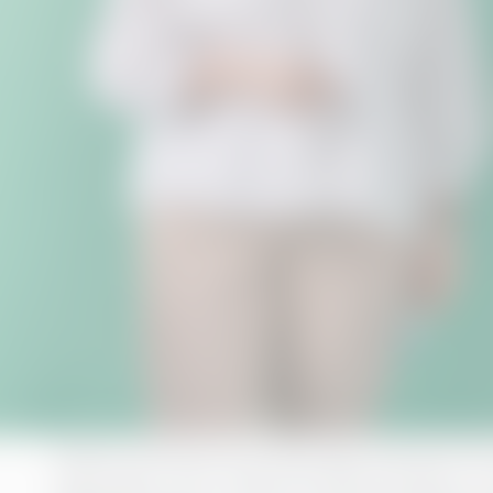
AI kom inte för att ta våra jobb. Det kom för
tänka igen. CFO-rollen har alltid handlat om 