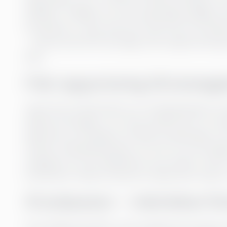
tillbaka. Tidigare var vårt uppdrag tydligt: 
förväntas vi veta vad som kommer att hända, 
– från kontroll till strategi, från rapporterin
den.
Från rapportering till strategi
Jag minns fortfarande hur en månadsrapport kunde
döptes till budget_v27_final_final(2).xlsx, och i
dag hittar AI avvikelser, föreslår korrigeringar 
Outlook. Månadsbokslutet, som förr var ett lån
viktigaste är inte snabbheten utan skiftet i fokus:
förstå dem. Mindre tid på att städa efter festen,
AI analyserar – människan för
AI är briljant på siffror men hopplös på nyanser