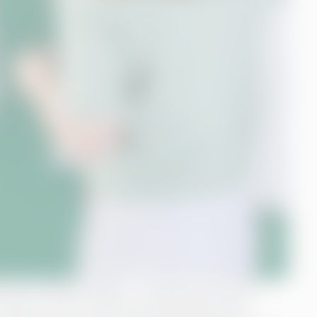
 att ta våra Excelark - och ge oss tid att
siffror, men nu har siffrorna börjat tala