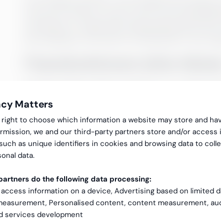
men kan inte läsa rummet. Den vet att kassaflöd
människan är avgörande. Beslutsfattande kräver 
kan analysera, men det är fortfarande vi som av
Finansfunktionen lyfter blick
Det finns något nästan poetiskt i hur mycket tid 
konsolideringar, allt det där som brukade äta ka
acy Matters
händer något: finansfunktionen lyfter blicke
gal right to choose which information a website may store and ha
strategiska partners.
rmission, we and our third-party partners store and/or access 
 such as unique identifiers in cookies and browsing data to coll
Från bakgrund till förarsäte. Från frågan ”hur m
onal data.
skapade det?”. Det är inte bara effektivt. Det är
artners do the following data processing:
Balansen mellan logik och int
 access information on a device, Advertising based on limited 
 measurement, Personalised content, content measurement, au
AI står för snabbhet och precision, människan fö
nd services development