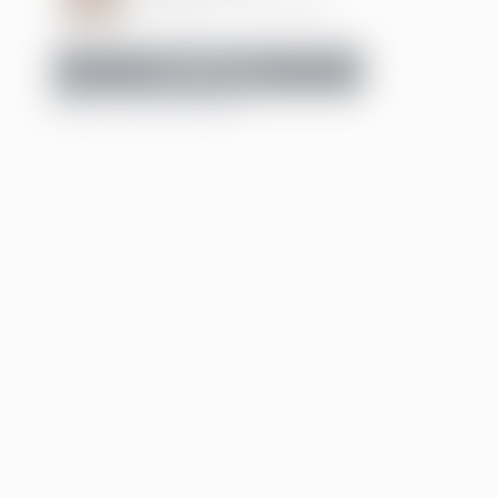
Manager, CFO-services
Kontakta oss
INNEHÅLLSFÖRTECKNING