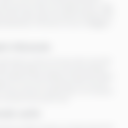
förstå vad som hänt och förklara varför. I dag
helst redan i går. Det skiftet förändrar allt
g till påverkan. Och det är AI som möjliggjort
skt inflytande
 sluka en vecka och ett par viljor. Excel-filer
ngen visste längre vem som satt på sanningen. I
och visualiserar data snabbare än jag hinner öppna
gkok, är nu mer som en espresso shot. Men det
 mindre tid på att verifiera siffror, mer tid på att
 mer på att vara värd för den.
står varför
. Den ser trender, mönster och risker på sekunder