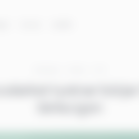
gar
Om oss
Innehåll
Greenstep
Artiklar
CFO
celarket tystnar börja
tänka igen