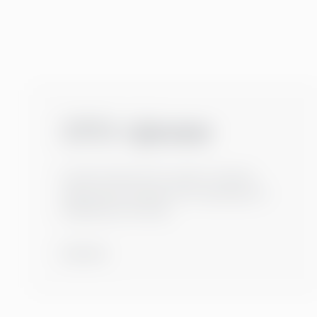
CFO-tjänster
Låt det största CFO-teamet i Norden
hjälpa dig med både korta uppdrag och
långsiktig utveckling.
Läs mer