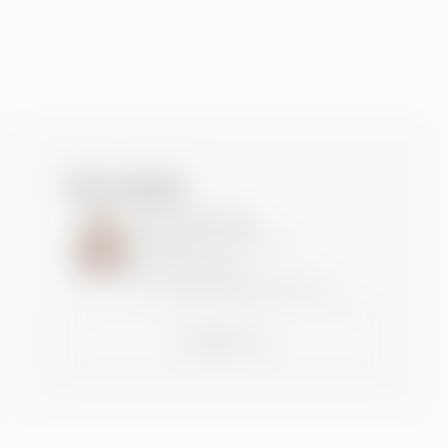
Kontakt
Noor Agervald
Manager, CFO-services
+46735248254
noor.agervald@greenstep.com
Kontakta oss