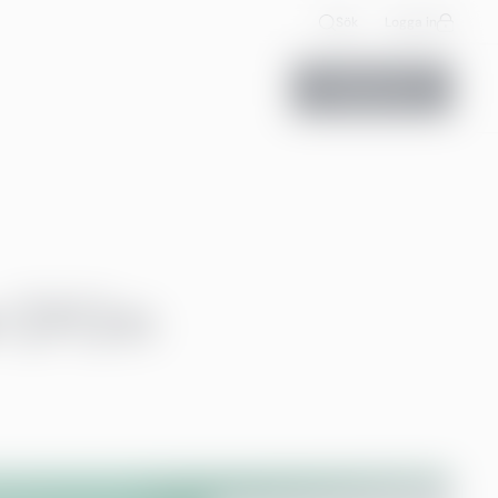
Sök
Logga in
Kontakta oss
r CFO:n