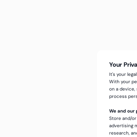
Your Priv
It's your le
With your pe
on a device,
process pers
We and our p
Store and/or
advertising
research, a