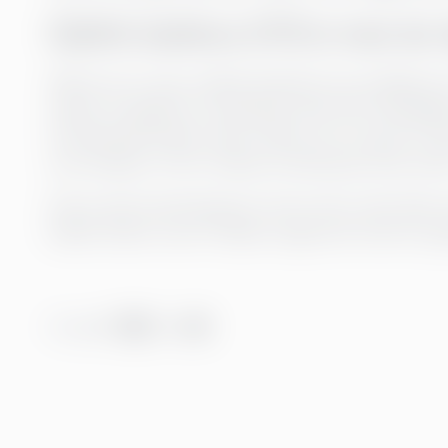
Därför behövs CFO:n mer än 
Siffrorna rör sig i realtid, besluten tas snabbar
teknik, strategi och människa. Men det mänskli
fortfarande förstå varför siffrorna rör sig och 
som händer. CFO:n måste fortfarande veta varför
Det är den framtid jag ser fram emot: där data m
kaffet förblir varmt medan rapporten skriver sig 
Dela