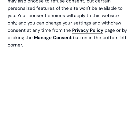
may also choose to refuse consent, but certain
personalized features of the site won't be available to
you. Your consent choices will apply to this website
only, and you can change your settings and withdraw
consent at any time from the
Privacy Policy
page or by
Process mining är ett kraftfullt verktyg, men
clicking the
Manage Consent
button in the bottom left
precis som med många andra teknologier
corner.
utnyttjas dess fulla potential ofta inte. Många
organisationer startar med stort självförtroende
och entusiasm, men blir till slut besvikna när den
förväntade avkastningen (ROI) uteblir. Varför
händer detta?
Hot 1: Process mining ses som ett IT-projekt
istället för ett verktyg för affärsutveckling
Ett av de största misstagen inom process mining är att
behandla det som ännu ett IT- eller analysprojekt. När
initiativet isoleras inom teknik- eller IT-avdelningen