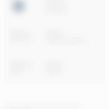
ISO 27001
Certification
Microsoft
Digital & App Innovation
Microsoft
Data & AI
© 2026 Greenstep. Alla rättigheter förbehållna.