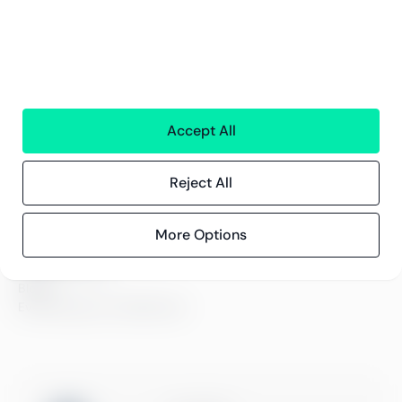
Teknologi
Alla tjänster
Greenstep
Om oss
Accept All
Karriär och lediga jobb
Hållbarhetsarbete
Kontor
Reject All
Kontaktinformation
More Options
Innehåll
Kundberättelser
Blogg
Evenemang och webbinarier