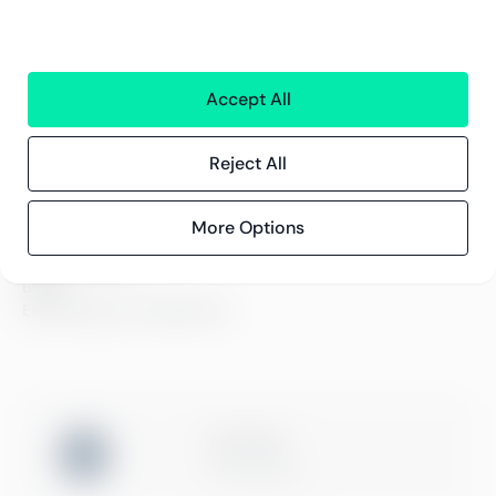
Greenstep
Om oss
Karriär och lediga jobb
Accept All
Hållbarhetsarbete
Kontor
Reject All
Kontaktinformation
More Options
Innehåll
Kundberättelser
Blogg
Evenemang och webbinarier
ISO 27001
Certification