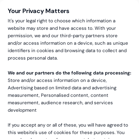
Your Privacy Matters
It's your legal right to choose which information a
website may store and have access to. With your
permission, we and our third-party partners store
and/or access information on a device, such as unique
Greenstep
Artiklar
NetSuite
identifiers in cookies and browsing data to collect and
Ligg steget före inför
process personal data.
budgetarbetet: integrera
We and our partners do the following data processing:
Store and/or access information on a device,
NetSuite med Power BI
Advertising based on limited data and advertising
med hjälp av BI Book
measurement, Personalised content, content
measurement, audience research, and services
development
If you accept any or all of these, you will have agreed to
this website's use of cookies for these purposes. You