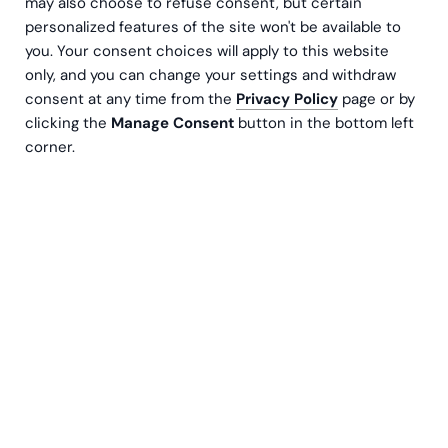
may also choose to refuse consent, but certain
personalized features of the site won't be available to
you. Your consent choices will apply to this website
only, and you can change your settings and withdraw
consent at any time from the
Privacy Policy
page or by
clicking the
Manage Consent
button in the bottom left
corner.
Snart är det åter igen dags att inleda
budgetarbetet inför nästa räkenskapsår. Men hur
kan man ligga steget före och säkra en smidig
budgeteringsprocess? Ett sätt är att integrera
NetSuite och Power BI med hjälp av BI Book. I den
här artikeln listar vi sju orsaker till varför det
lönar sig.
1. Producera automatiska, kvalitativa rapporter:
Genom att integrera
NetSuite
med Power BI med hjälp