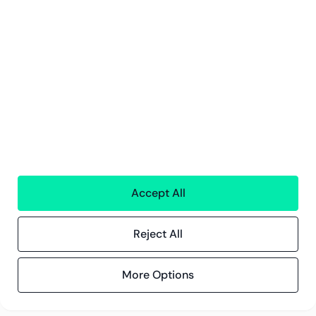
Ekonomisk Förvaltning
Personaltjänster
Teknologi
Alla tjänster
Greenstep
Om oss
Karriär och lediga jobb
Hållbarhetsarbete
Kontor
Kontaktinformation
Accept All
Innehåll
Reject All
Kundberättelser
Blogg
Evenemang och webbinarier
More Options