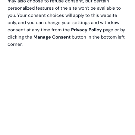
may also choose to refuse consent, but certain
personalized features of the site won't be available to
Att hitta finansiering kan vara utmanande, vi vet. Men
you. Your consent choices will apply to this website
tillsammans med våra experter skapar ni de bästa
only, and you can change your settings and withdraw
möjligheterna till start- och tillväxtfinansiering för att
consent at any time from the
Privacy Policy
page or by
stödja ert företags tillväxt.
clicking the
Manage Consent
button in the bottom left
Olika sätta att finansiera
corner.
Startups
När nystartade bolag jagar sina drömmar är sökandet
efter finansiering ständigt aktuellt. Speciellt i
produktutvecklingsfasen och vid lansering är behovet
av finansiering extra tydligt. Därför är det viktigt att
startup-företag är väl förberedda för att möta
finansiärer i en förhandlingssituation.
Och det är här vi
träder in som din partner och delar med oss av vår
expertis; för att ditt företag ska lyckas med de
första, väldigt viktiga, stegen mot tillväxt.