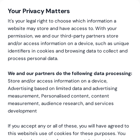
Your Privacy Matters
It's your legal right to choose which information a
website may store and have access to. With your
permission, we and our third-party partners store
and/or access information on a device, such as unique
Greenstep
Nyheter
Bezala
identifiers in cookies and browsing data to collect and
Slipp spara
process personal data.
papperskvitton – nytt
We and our partners do the following data processing:
Store and/or access information on a device,
lagförslag träder i kraft i juli
Advertising based on limited data and advertising
2024
measurement, Personalised content, content
measurement, audience research, and services
development
If you accept any or all of these, you will have agreed to
this website's use of cookies for these purposes. You