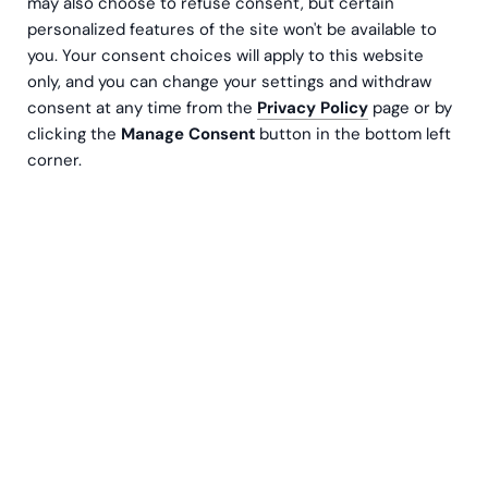
may also choose to refuse consent, but certain
personalized features of the site won't be available to
you. Your consent choices will apply to this website
only, and you can change your settings and withdraw
consent at any time from the
Privacy Policy
page or by
clicking the
Manage Consent
button in the bottom left
corner.
Den 1 juli 2024 träder en ny lag i kraft som
innebär att företag ska slippa spara
papperskvitton som har sparats digitalt. Här går
vi igenom vad förändringen innebär och vilka
möjligheter det ger.
Artikeln är uppdaterad den 23.5, efter att förslaget
har blivit godkänt av riksdagen.
Enligt regeringen lades förslaget till förändringen fram
för att sänka företagens kostnader och öka deras