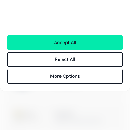
Kontaktinformation
Innehåll
Kundberättelser
Blogg
Evenemang och webbinarier
Accept All
Reject All
More Options
ISO 27001
Certification
Microsoft
Digital & App Innovation