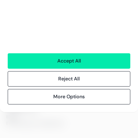
Tjänster
Ekonomisk Förvaltning
Personaltjänster
Teknologi
Alla tjänster
Greenstep
Om oss
Accept All
Karriär och lediga jobb
Hållbarhetsarbete
Kontor
Reject All
Kontaktinformation
More Options
Innehåll
Kundberättelser
Blogg
Evenemang och webbinarier