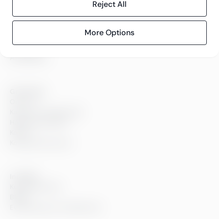
Reject All
Tjänster
Ekonomisk Förvaltning
More Options
Personaltjänster
Teknologi
Alla tjänster
Greenstep
Om oss
Karriär och lediga jobb
Hållbarhetsarbete
Kontor
Kontaktinformation
Innehåll
Kundberättelser
Blogg
Evenemang och webbinarier