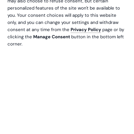
may also choose to refuse consent, but certain
personalized features of the site won't be available to
you. Your consent choices will apply to this website
only, and you can change your settings and withdraw
consent at any time from the
Privacy Policy
page or by
clicking the
Manage Consent
button in the bottom left
corner.
Moderbolaget i en koncern måste utöver
årsredovisningen även upprätta en
koncernredovisning en gång per år. I den här
artikeln kan du läsa mer om vad en
koncernredovisning är, vad den ska innehålla och
vem som måste upprätta en koncernredovisning.
Vi går också i genom vanliga utmaningar och hur
du löser dem.