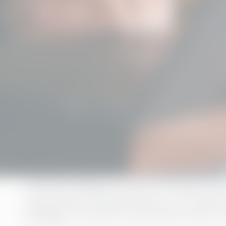
Artificiell intelligens har blivit styrelseru
utannonseras nya genombrott, och chefer får
påtagligt, men det är också risken med att k