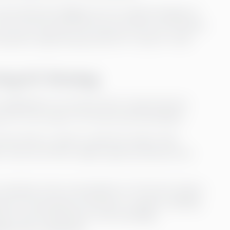
m den data den bygger på. Om rapporteringen är
 inte att lösa det. Det kommer bara att förstärka
ering den avgörande grunden för varje AI-redo
ng AI i företag
öretagsledare ser konkurrenter experimentera
 och oroar sig för att hamna på efterkälken.
orlunda ut: data är splittrad mellan olika
 i Excel och KPI:er skiljer sig beroende på vem
esultaten ofta en besvikelse. En CFO kan initiera
cka att inkonsekvent data gör modellen opålitlig.
för personalanalyser, men bristfällig