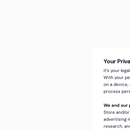
Your Priv
It's your le
With your pe
on a device,
process pers
We and our p
Store and/or
advertising
research, a