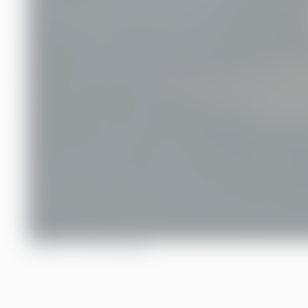
INNEHÅLLSFÖRTECKNING