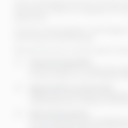
Utan en solid datagrund kommer AI att slösa resu
inkonsekventa resultat som undergräver förtroend
påskynda det.
AI kan bli en värdemultiplikator, med förmåga att
med föreslå processförbättringar.
Detta sker dock inte av en slump. Varje AI-resa
Granska din datarealitet
Var finns din data? Hur mycket tid tar rap
Process mining är ett av de snabbaste sät
Skapa konsistens och förtroende
Definiera KPI:er, automatisera konsolidering
realtidsdashboards. Verktyg som BI Book gö
Skala med rätt expertis
Om din organisation saknar kompetensen f
överväg interimslösningar inom data eller