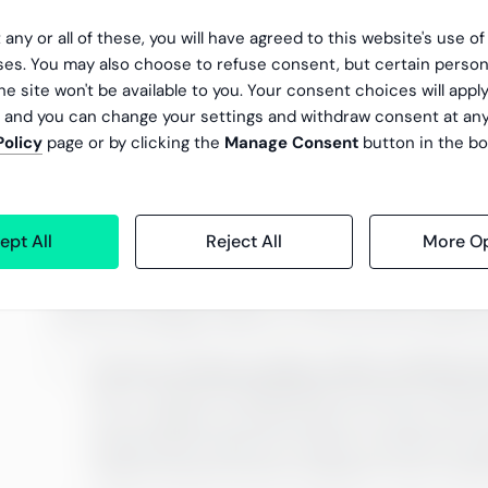
Dessa utmaningar gör ett framgångsrikt AI-inför
 any or all of these, you will have agreed to this website's use o
inkonsekvent eller ofullständig data ger oundvikli
es. You may also choose to refuse consent, but certain person
beslut riskerar snabbt att överstiga de påstådda 
he site won't be available to you. Your consent choices will apply
, and you can change your settings and withdraw consent at an
Effektiv rapportering, däremot, gör AI-hajpen påta
Policy
page or by clicking the
Manage Consent
button in the bo
mellan systemen kan AI ta steget från att vara en
värdeskapande kraft i verksamheten.
Vad betyder detta i praktike
ept All
Reject All
More Op
Effektiv datahantering och rapportering är långt
blir det betydligt enklare att nå konkreta affärs
Process mining avslöjar dolda ineffektivi
När A. Ahlström tillämpade process mining 
och onödiga manuella steg som hade varit os
effektivisera dessa processer sparade företag
rapportering inte bara snabbare, utan också 