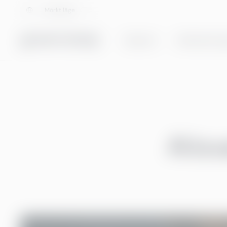
Välj språk
Mörkt läge
Tjänster
Helhetslösnin
AI lo