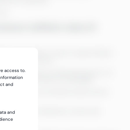
iken blir en gissning.
den.
ockerar ineffektiv data AI-
gera. När din data är rörig och rapporteringen i
lgoritm kan övervinna:
ve access to.
a system – från ERP och CRM till lönesystem och
information
ch är både tidskrävande och felbenägen.
ect and
id på att rensa och kombinera data än på att
s eftersom KPI-definitioner varierar eller
data and
dience