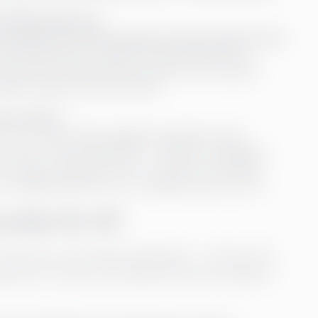
ealtidsprognoser
ämpade med tidskrävande manuell rapportering
onsolidering och rapportering sparade de
örbättrade dataflödena banade också väg för
stödja prognoser på fondnivå.
den saknas
för att rensa data, bygga BI-pipelines eller
kommer interimstjänster in i bilden:
en interim-
t rapporteringsramverk, introducera verktyg
tt organisationen har en skalbar grund för AI.
unden för AI?
 kommer att förändra affärslivet – det har det
isation är redo att använda det på ett effektivt