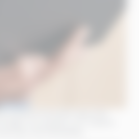
mmets modeord för årtiondet. Varje vecka
 frågan: ”Hur använder vi AI?” Trycket är
asta sig in utan förberedelser.