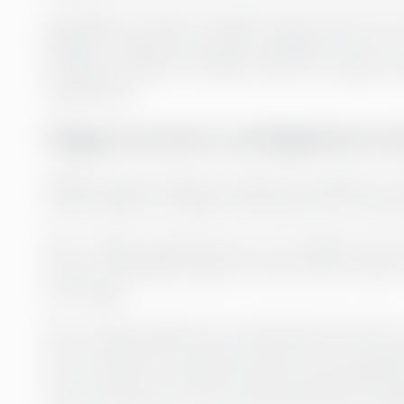
Sanningen är enkel: AI fungerar bara så bra so
långsam, fragmenterad eller opålitlig, kommer AI
problemet. Därför är effektiv data och rapport
organisation.
Hajpen kontra verkligheten kri
Hajpen kring AI skapar en känsla av brådska. F
med prediktiva modeller eller generativa verktyg
Men i många organisationer ser vardagen helt ann
system, finansiella rapporter sätts ihop manuellt
man frågar.
När AI sedan appliceras ovanpå detta kaos blir r
ett AI-projekt för prognoser, bara för att upptä
En HR-chef kan försöka använda maskininlärning 