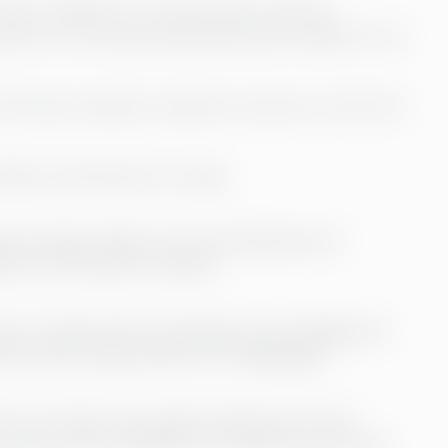
rser istället för att spara dem, leverera
et och fördröja beslutsfattandet istället för att
 förutse scenarier, optimera resurser och till och
 börjar med samma tre steg:
porteringen idag? Var finns flaskhalsarna?
ten att få denna överblick.
 och säkerställ att ledningen kan få tillgång till
r detta steg praktiskt och tillgängligt.
ör att sätta upp rapportering på rätt sätt,
 analys. Det är snabbare och säkrare än att lära