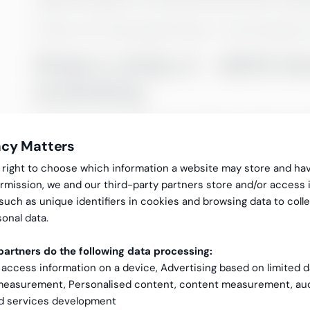
rapportering gör att varje potentiell insikt i prakt
AI löser inte rörig rapportering – det förstärker 
Skräp in, skräp ut – därför bl
användning
Innan AI kan leverera värde måste grunderna fun
oordning skapar det osynliga hinder som ingen a
acy Matters
gal right to choose which information a website may store and ha
Fragmentering:
Data ligger utspridd i fler
rmission, we and our third-party partners store and/or access 
kalkylblad. Konsolideringen sker manuellt o
 such as unique identifiers in cookies and browsing data to coll
onal data.
Manuell rapportering:
Teamen lägger mer t
analysera den.
artners do the following data processing:
Brist på tillit:
Ledningen tvivlar på dashboard
 access information on a device, Advertising based on limited 
rapporter kommer sent och ofullständiga.
 measurement, Personalised content, content measurement, au
nd services development