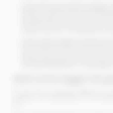
Automatiserad konsolidering möjliggör r
CapMan, ett ledande private equity-bolag,
k
över olika fonder
. Genom att automatisera k
hundratals timmar av manuellt arbete. De f
prediktiv analys, där AI med tillförsikt kan 
Interimsexperter bygger beredskap där 
Inte alla organisationer har interna resurser 
definiera KPI:er på ett konsekvent sätt. Där 
CIO eller dataanalytiker
kan snabbt bygga et
som Power BI eller BI Book, och säkerställa a
Varför och hur bygger man gr
För VDs, CFO:er och COO:er är frågan inte om AI
redan gjort. Den verkliga frågan är om din organ
sätt.