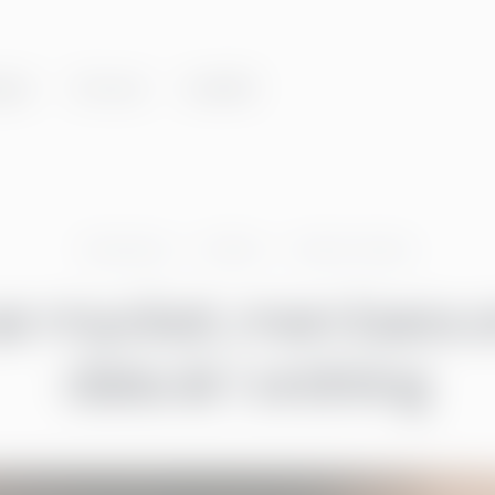
gar
Om oss
Innehåll
Greenstep
Artiklar
Data & Analys
var mycket, men bara 
data är i ordning