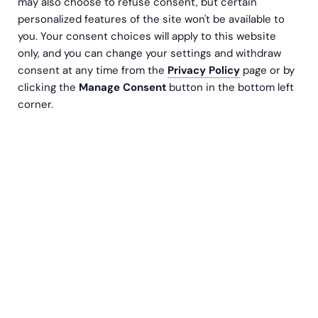
may also choose to refuse consent, but certain
personalized features of the site won't be available to
you. Your consent choices will apply to this website
only, and you can change your settings and withdraw
consent at any time from the
Privacy Policy
page or by
clicking the
Manage Consent
button in the bottom left
Om du är CFO vet du redan hur avgörande
corner.
budgetering och prognostisering är för ditt
företags framgång. Du vet förmodligen också hur
stressande och frustrerande processen ibland
kan vara. Men var kommer den där stressen
egentligen ifrån? Och går det att minska den?
Om du fortfarande hanterar budgetar främst i
Excel, kan en övergång till ett modernt
planeringsverktyg lösa fler problem än du kanske
tror.
Spara tid och minska manuellt arbete
genom att automatisera datauppdateringar.