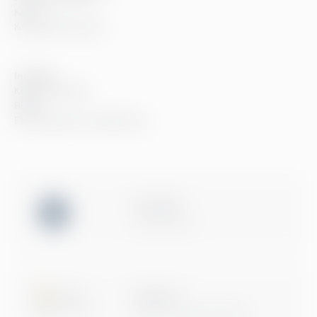
Kontor
Kontaktinformation
Innehåll
Kundberättelser
Blogg
Evenemang och webbinarier
ISO 27001
Certification
Microsoft
Digital & App Innovation