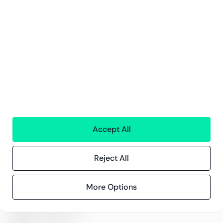
Prenumerera
Genom att klicka på "Registrera" bekräftar du vår
integritetspolicy
Tjänster
Ekonomisk Förvaltning
Accept All
Personaltjänster
Teknologi
Alla tjänster
Reject All
More Options
Greenstep
Om oss
Karriär och lediga jobb
Hållbarhetsarbete