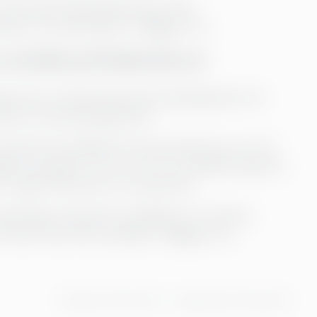
 vilka olika beteendemönster eller
rbete och teamarbete”, tillägger hon.
r anställda på Rädda Barnen
da icke-vinstdrivande barnskyddstjänster till
vård och barnskyddsproffs.
rytera anställda till vissa positioner, så vi vill
gt. De spelar en stor roll i hur anställda upplever
”, säger Peltomaa om situationen.
ärderingar kring barns rättigheter och deras
örenar alla våra anställda”, tillägger hon.
Publicerad
21.05.2024
Uppdaterad
04.08.2026