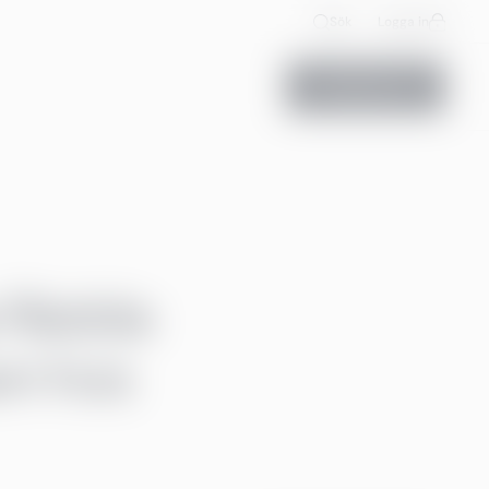
Sök
Logga in
Kontakta oss
 Rädda
en hos