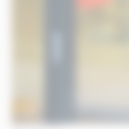
INNEHÅLLSFÖRTECKNING