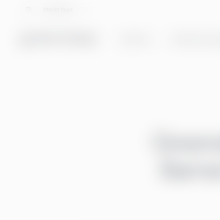
Välj språk
Mörkt läge
Tjänster
Helhetslösnin
Green
Barne