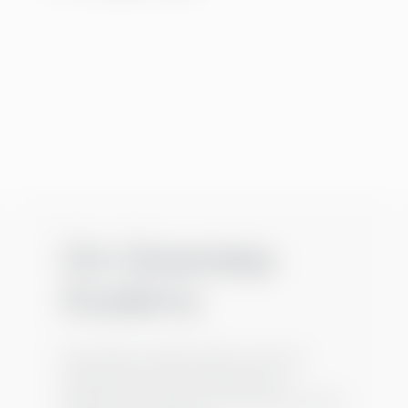
Om Greenstep
Academy
Greensteps snabba tillväxt under de
senaste åren har kompletterats av
Greenstep Academy, som fokuserar på att