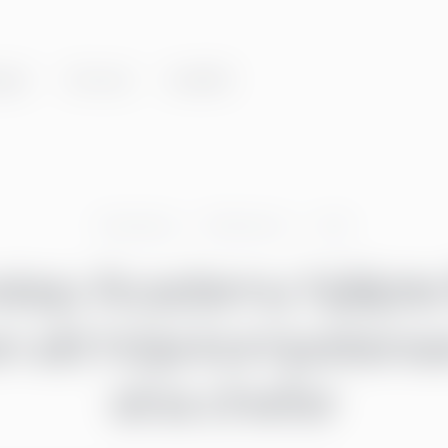
gar
Om oss
Innehåll
Greenstep
Referenser
L&D
step Academy hjälpte
n att höja kompetens
sina chefer