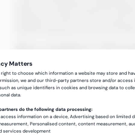
kunde svara på våra behov och önskemål på ett o
situation. Att vi kände till Greenstep från tidi
utbildning åt oss redan året innan. Och innan v
Greenstep oss en HR-chef som interimslösning”
planerade utbildningsserien tillsammans med 
Bakom en framgångsrik utbildning l
relevant innehåll
acy Matters
En arbetsplats som erbjuder högkvalitativ utbild
gal right to choose which information a website may store and ha
rmission, we and our third-party partners store and/or access 
kompetenta sökande. Särskilt för chefer är det b
 such as unique identifiers in cookies and browsing data to coll
och utveckla sitt ledarskap.
onal data.
”Den viktigaste faktorn för en framgångsrik utb
artners do the following data processing:
deltagarna nya verktyg och samtidigt göra utbild
 access information on a device, Advertising based on limited 
utbildningar, så det uppstod ett starkt förtroend
 measurement, Personalised content, content measurement, au
effektivt deltagande och givande diskussioner”,
nd services development