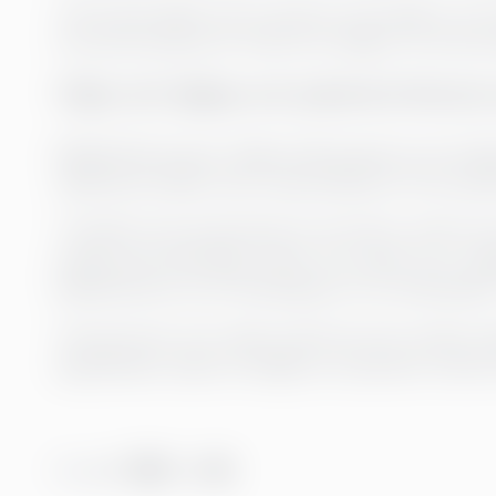
”Att förstå vilken typ av person man själv är och
motivationsfaktorer andra har hjälper till med a
Viljan att hjälpa och påverka förena
Rädda Barnen gör viktigt arbete genom att erbju
välfärdsområden samt experttjänster till social
”Trenden inom branschen är att det är svårt att rek
stödja våra befintliga chefer så mycket som möjli
Rädda Barnen som arbetsgivare och arbetsplats
”De personer som söker sig till oss har starka v
uppfyllande, viljan att hjälpa och påverka. Detta f
Dela