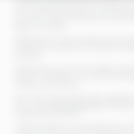
för att utbilda sin personal. Nu, efter flera
HR-expert Johanna Peltomaa att partnersk
långt in i framtiden.
Rädda Barnen är världens ledande oberoende ba
Organisationen arbetar för att främja barns rät
erfarenhet.
Organisationen har som central uppgift att globalt 
lärande och delaktighet. Som stöd för denna upp
Academy som sin partner.
Som en del av partnerskapet mellan organisat
året en serie
ledarskapsutbildningar
åt Rädda Ba
organisationens nya behov.
”Greenstep valdes som samarbetspartner för le