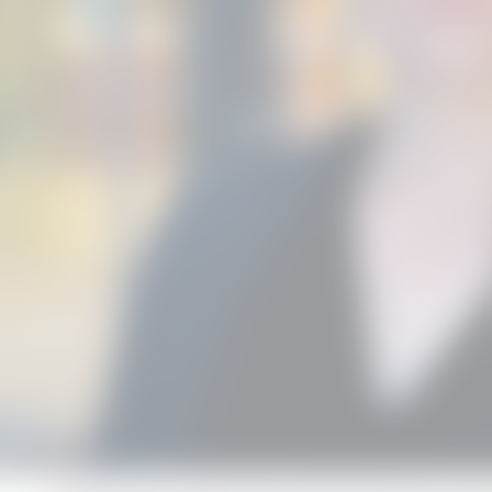
På grund av organisationsförändringar sökt