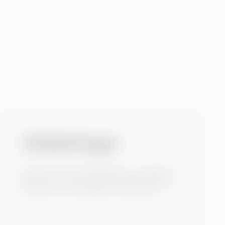
Utbildningar
Kärnan för våra utbildningar är att bygga
tjänster för att stödja din verksamhet.