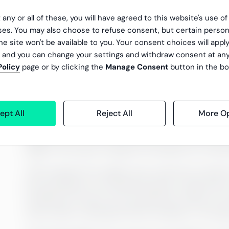
Rädda Barnen önskade att utbildningarna skulle 
 any or all of these, you will have agreed to this website's use o
på de utmaningar som chefer kan stå inför när de 
es. You may also choose to refuse consent, but certain person
”Utbildaren från Greenstep Academy är en bekan
he site won't be available to you. Your consent choices will apply
, and you can change your settings and withdraw consent at an
som person. Hon har också fantastisk kunskap
Policy
page or by clicking the
Manage Consent
button in the bo
helst kan säga vad som helst till”, säger Johann
SDI-analysen hjälper till att förstå
ept All
Reject All
More Op
Greenstep genomförde också SDI-analyser som e
Deployment Inventory) berättar om en persons 
hjälper till att ge en djupare förståelse för mä
”SDI-analysen har tagits emot med stort intresse
kommunikation och arbetsmetoder också från en 
värdefull och det är bra att påminna chefer att 
vissa chefer också genomföra analysen i sina e