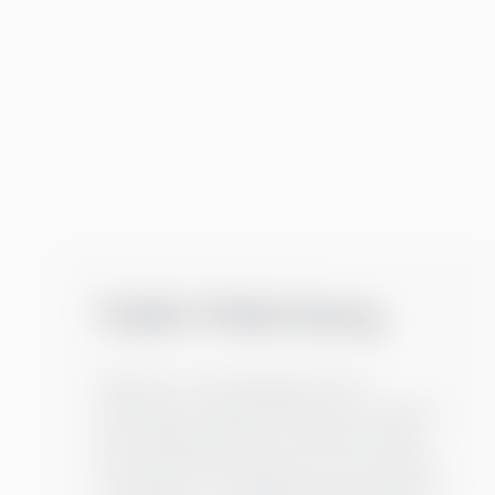
Helén Malmberg
Helén har en bred bakgrund inom
ledarskap och lång erfarenhet som ledare i
stora organisationer. De senaste tio åren,
före Greenstep Academy, har hon arbetat
med grupp- och ledarskapsutveckling bl a