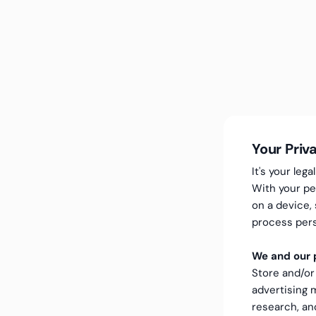
Your Priv
It's your le
With your pe
on a device,
process pers
We and our p
Store and/or
advertising
research, a