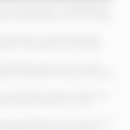
 år av lyckat samarbete, tror Rädda Barnens
apet med Greenstep kommer att fortsätta
rnorganisation och expert på barnskydd.
tigheter i över 100 länder med över 100 års
säkerställa varje barns rätt till liv, skydd,
gift har Rädda Barnen i Finland valt Greenstep
ionerna genomförde Greenstep Academy förra
rnen, specifikt utformade för att möta
darskapsutbildningen för år 2023 eftersom de